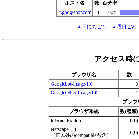
ホスト名
数
百分率
*.googlebot.com
4
100%
|||||||||||||||
▲日にちごと
▲曜日ごと
アクセス時
ブラウザ名
数
Googlebot-Image/1.0
3
GoogleOther-Image/1.0
1
ブラウ
ブラウザ系統
数(種類)
Internet Explorer
0(0)
Netscape 1-4
0(0)
（IE以外のcompatibleも含）