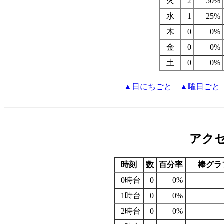
火
2
50%
水
1
25%
木
0
0%
金
0
0%
土
0
0%
▲日にちごと
▲曜日ごと
アク
時刻
数
百分率
棒グラ
0時台
0
0%
1時台
0
0%
2時台
0
0%