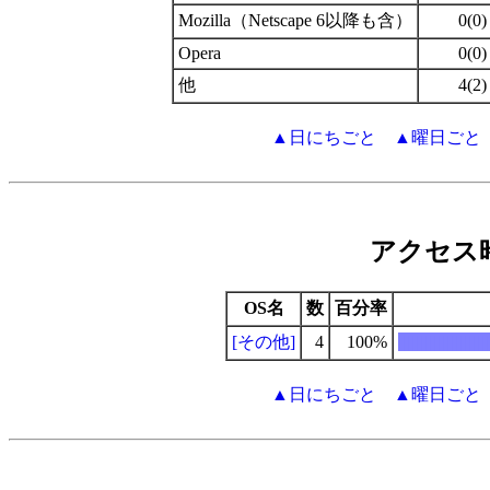
Mozilla（Netscape 6以降も含）
0(0)
Opera
0(0)
他
4(2)
▲日にちごと
▲曜日ごと
アクセス
OS名
数
百分率
[その他]
4
100%
|||||||||||||||||||||
▲日にちごと
▲曜日ごと